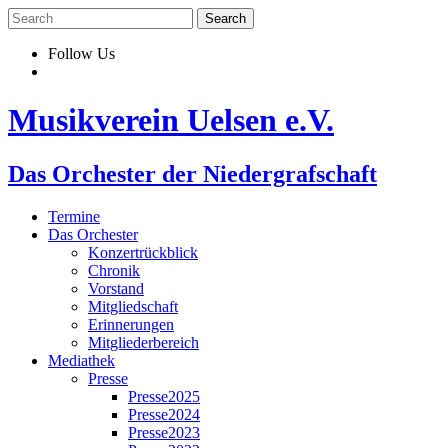
Skip
to
content
Follow Us
Musikverein Uelsen e.V.
Das Orchester der Niedergrafschaft
Termine
Das Orchester
Konzertrückblick
Chronik
Vorstand
Mitgliedschaft
Erinnerungen
Mitgliederbereich
Mediathek
Presse
Presse2025
Presse2024
Presse2023