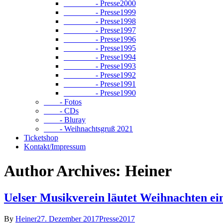
- Presse2000
- Presse1999
- Presse1998
- Presse1997
- Presse1996
- Presse1995
- Presse1994
- Presse1993
- Presse1992
- Presse1991
- Presse1990
- Fotos
- CDs
- Bluray
- Weihnachtsgruß 2021
Ticketshop
Kontakt/Impressum
Author Archives: Heiner
Uelser Musikverein läutet Weihnachten ei
By
Heiner
27. Dezember 2017
Presse2017