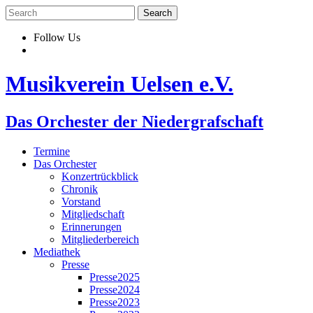
Skip
to
content
Follow Us
Musikverein Uelsen e.V.
Das Orchester der Niedergrafschaft
Termine
Das Orchester
Konzertrückblick
Chronik
Vorstand
Mitgliedschaft
Erinnerungen
Mitgliederbereich
Mediathek
Presse
Presse2025
Presse2024
Presse2023