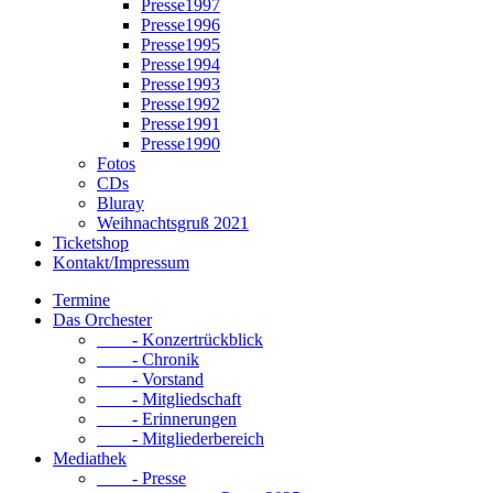
Presse1997
Presse1996
Presse1995
Presse1994
Presse1993
Presse1992
Presse1991
Presse1990
Fotos
CDs
Bluray
Weihnachtsgruß 2021
Ticketshop
Kontakt/Impressum
Termine
Das Orchester
- Konzertrückblick
- Chronik
- Vorstand
- Mitgliedschaft
- Erinnerungen
- Mitgliederbereich
Mediathek
- Presse