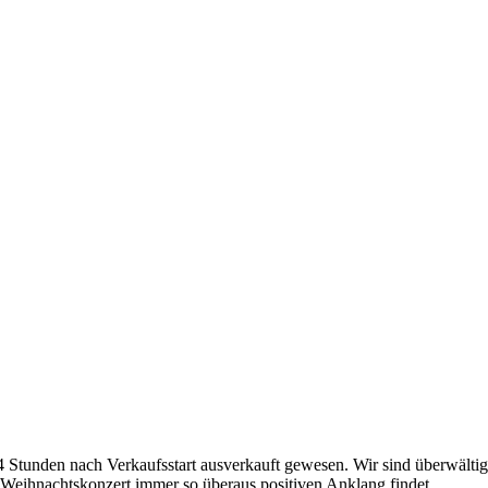
4 Stunden nach Verkaufsstart ausverkauft gewesen. Wir sind überwälti
er Weihnachtskonzert immer so überaus positiven Anklang findet.