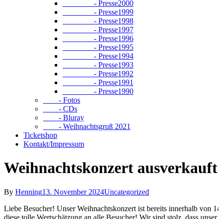
- Presse2000
- Presse1999
- Presse1998
- Presse1997
- Presse1996
- Presse1995
- Presse1994
- Presse1993
- Presse1992
- Presse1991
- Presse1990
- Fotos
- CDs
- Bluray
- Weihnachtsgruß 2021
Ticketshop
Kontakt/Impressum
Weihnachtskonzert ausverkauft
By
Henning
13. November 2024
Uncategorized
Liebe Besucher! Unser Weihnachtskonzert ist bereits innerhalb von 1
diese tolle Wertschätzung an alle Besucher! Wir sind stolz, dass uns