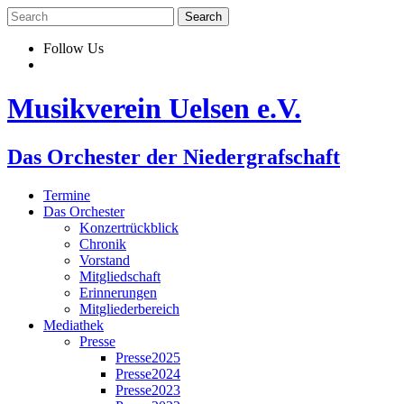
Skip
to
content
Follow Us
Musikverein Uelsen e.V.
Das Orchester der Niedergrafschaft
Termine
Das Orchester
Konzertrückblick
Chronik
Vorstand
Mitgliedschaft
Erinnerungen
Mitgliederbereich
Mediathek
Presse
Presse2025
Presse2024
Presse2023