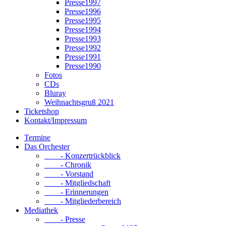
Presse1997
Presse1996
Presse1995
Presse1994
Presse1993
Presse1992
Presse1991
Presse1990
Fotos
CDs
Bluray
Weihnachtsgruß 2021
Ticketshop
Kontakt/Impressum
Termine
Das Orchester
- Konzertrückblick
- Chronik
- Vorstand
- Mitgliedschaft
- Erinnerungen
- Mitgliederbereich
Mediathek
- Presse