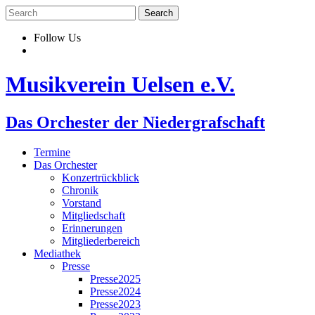
Skip
to
content
Follow Us
Musikverein Uelsen e.V.
Das Orchester der Niedergrafschaft
Termine
Das Orchester
Konzertrückblick
Chronik
Vorstand
Mitgliedschaft
Erinnerungen
Mitgliederbereich
Mediathek
Presse
Presse2025
Presse2024
Presse2023