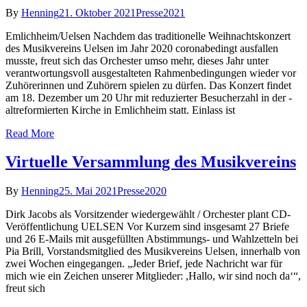
By
Henning
21. Oktober 2021
Presse2021
Emlichheim/Uelsen Nachdem das traditionelle Weihnachtskonzert
des Musikvereins Uelsen im Jahr 2020 coronabedingt ausfallen
musste, freut sich das Orchester umso mehr, dieses Jahr unter
verantwortungsvoll ausgestalteten Rahmenbedingungen wieder vor
Zuhörerinnen und Zuhörern spielen zu dürfen. Das Konzert findet
am 18. Dezember um 20 Uhr mit reduzierter Besucherzahl in der -
altreformierten Kirche in Emlichheim statt. Einlass ist
Read More
Virtuelle Versammlung des Musikvereins
By
Henning
25. Mai 2021
Presse2020
Dirk Jacobs als Vorsitzender wiedergewählt / Orchester plant CD-
Veröffentlichung UELSEN Vor Kurzem sind insgesamt 27 Briefe
und 26 E-Mails mit ausgefüllten Abstimmungs- und Wahlzetteln bei
Pia Brill, Vorstandsmitglied des Musikvereins Uelsen, innerhalb von
zwei Wochen eingegangen. „Jeder Brief, jede Nachricht war für
mich wie ein Zeichen unserer Mitglieder: ,Hallo, wir sind noch da‘“,
freut sich