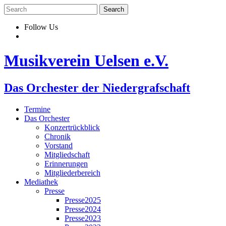
Skip
to
content
Follow Us
Musikverein Uelsen e.V.
Das Orchester der Niedergrafschaft
Termine
Das Orchester
Konzertrückblick
Chronik
Vorstand
Mitgliedschaft
Erinnerungen
Mitgliederbereich
Mediathek
Presse
Presse2025
Presse2024
Presse2023